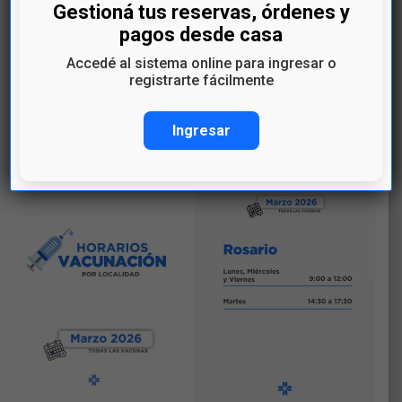
Te esperamos!
Gestioná tus reservas, órdenes y
Por más información:
pagos desde casa
Accedé al sistema online para ingresar o
0800 0522
registrarte fácilmente
usuariocamec@camec.com.uy
Ingresar
#CAMEC #Vacunación #PlanDeVacunación #MarzoS
aludable #Prevención #SaludParaTodos #Colonia