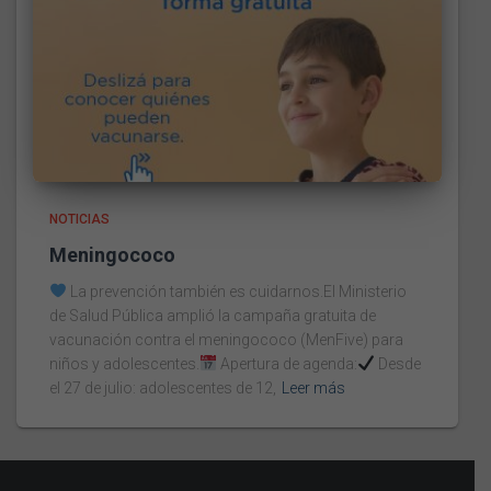
NOTICIAS
Meningococo
La prevención también es cuidarnos.El Ministerio
de Salud Pública amplió la campaña gratuita de
vacunación contra el meningococo (MenFive) para
niños y adolescentes.
Apertura de agenda:
Desde
el 27 de julio: adolescentes de 12,
Leer más