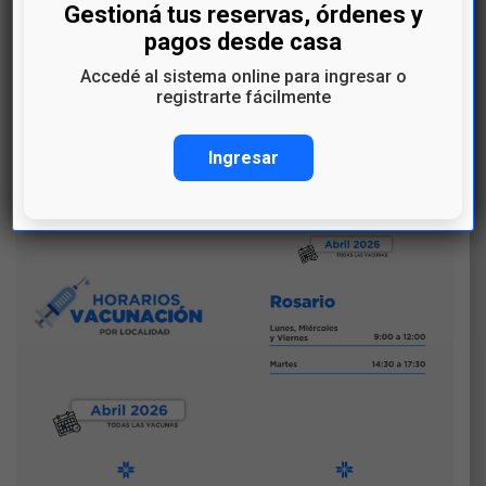
Te esperamos!
Gestioná tus reservas, órdenes y
Por más información:
pagos desde casa
Accedé al sistema online para ingresar o
0800 0522
registrarte fácilmente
usuariocamec@camec.com.uy
Ingresar
#CAMEC #Vacunación #PlanDeVacunación #AbrilSal
udable #Prevención #SaludParaTodos #Colonia