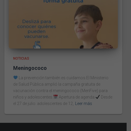
NOTICIAS
Meningococo
La prevención también es cuidarnos.El Ministerio
de Salud Pública amplió la campaña gratuita de
vacunación contra el meningococo (MenFive) para
niños y adolescentes.
Apertura de agenda:
Desde
el 27 de julio: adolescentes de 12,
Leer más