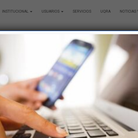
INSTITUCIONAL
USUARIOS
SERVICIOS
UQRA
NOTICIAS
 Muñiz – Jefe del Depar
imagenología de Camec