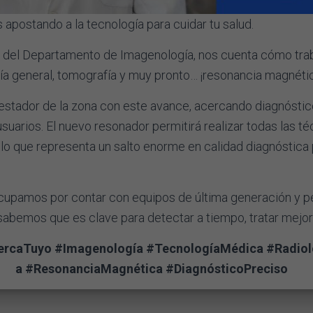
postando a la tecnología para cuidar tu salud.
 del Departamento de Imagenología, nos cuenta cómo tr
gía general, tomografía y muy pronto… ¡resonancia magnéti
estador de la zona con este avance, acercando diagnósti
suarios. El nuevo resonador permitirá realizar todas las té
 lo que representa un salto enorme en calidad diagnóstica 
pamos por contar con equipos de última generación y p
abemos que es clave para detectar a tiempo, tratar mejor
caTuyo #Imagenología #TecnologíaMédica #Radiol
a #ResonanciaMagnética #DiagnósticoPreciso