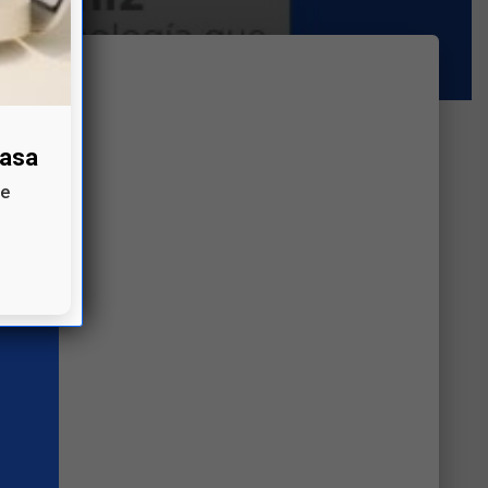
casa
te