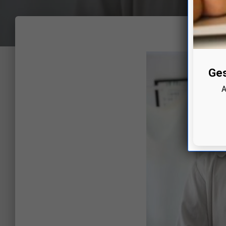
Ges
A