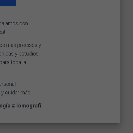
abajamos con
ca! ⠀
cos más precisos y
cnicas y estudios
para toda la
ersonal
 y cuidar más. ⠀
ogía #Tomografí