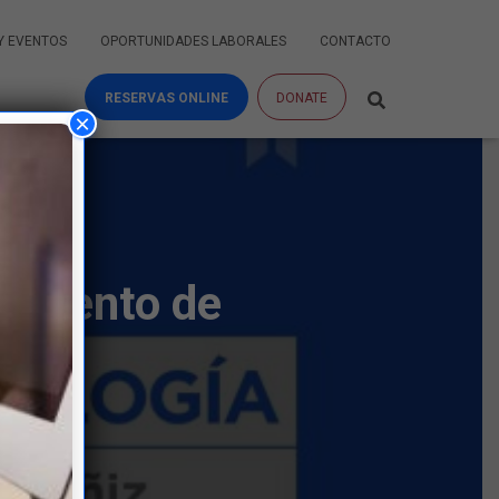
 Y EVENTOS
OPORTUNIDADES LABORALES
CONTACTO
RESERVAS ONLINE
DONATE
×
tamento de