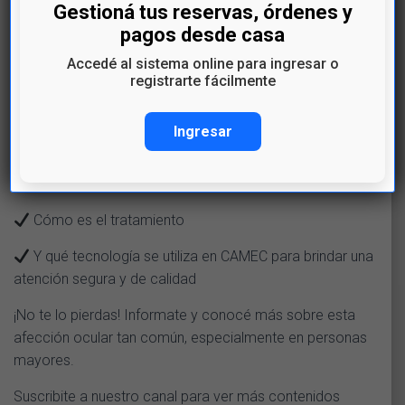
Gestioná tus reservas, órdenes y
️‍️ ¿Qué son las cataratas y cómo se tratan?
pagos desde casa
Accedé al sistema online para ingresar o
En este nuevo episodio de nuestro Espacio de Salud, el
registrarte fácilmente
Dr. Martín Larrea, Encargado del Servicio de Oftalmología
de CAMEC, nos explica de forma clara y sencilla:
Ingresar
Qué son las cataratas
Cuáles son sus síntomas más frecuentes
Cómo es el tratamiento
Y qué tecnología se utiliza en CAMEC para brindar una
atención segura y de calidad
¡No te lo pierdas! Informate y conocé más sobre esta
afección ocular tan común, especialmente en personas
mayores.
Suscribite a nuestro canal para ver más contenidos