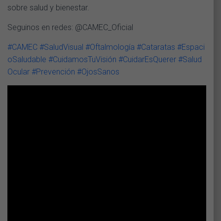
sobre salud y bienestar.
Seguinos en redes: @CAMEC_Oficial
#CAMEC
#SaludVisual
#Oftalmología
#Cataratas
#Espaci
oSaludable
#CuidamosTuVisión
#CuidarEsQuerer
#Salud
Ocular
#Prevención
#OjosSanos